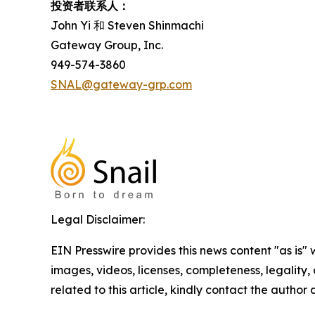
投资者联系人：
John Yi 和 Steven Shinmachi
Gateway Group, Inc.
949-574-3860
SNAL@gateway-grp.com
Legal Disclaimer:
EIN Presswire provides this news content "as is" 
images, videos, licenses, completeness, legality, o
related to this article, kindly contact the author