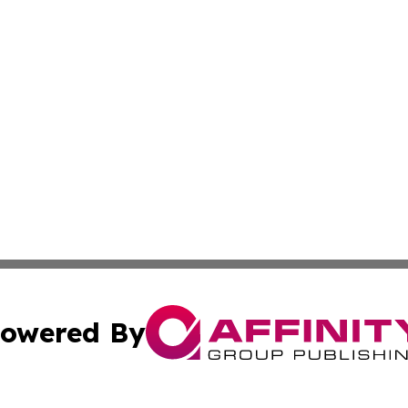
owered By
ubmit Press Release
Terms & Conditions
Copyright/DMCA