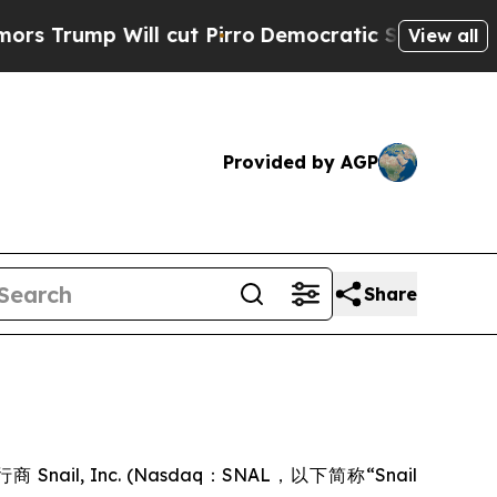
 Will cut Pirro
Democratic Socialists of Americ
View all
Provided by AGP
Share
图
ail, Inc. (Nasdaq：SNAL，以下简称“Snail