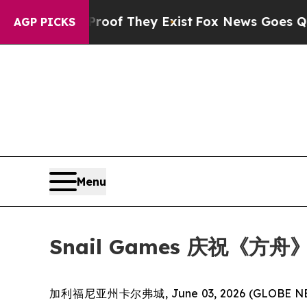
s no Proof They Exist
Fox News Goes Quiet as 'Ma
AGP PICKS
Menu
Snail Games 庆祝《
加利福尼亚州卡尔弗城, June 03, 2026 (GLOBE