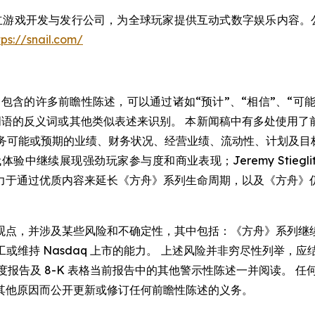
一家全球领先的独立游戏开发与发行公司，为全球玩家提供互动式数字娱乐
tps://snail.com/
的许多前瞻性陈述，可以通过诸如“预计”、“相信”、“可能”、
词语的反义词或其他类似表述来识别。 本新闻稿中有多处使用了前
 业务可能或预期的业绩、财务状况、经营业绩、流动性、计划及目标
中继续展现强劲玩家参与度和商业表现；Jeremy Stiegl
力于通过优质内容来延长《方舟》系列生命周期，以及《方舟》
观点，并涉及某些风险和不确定性，其中包括：《方舟》系列继
持 Nasdaq 上市的能力。 上述风险并非穷尽性列举，应结合
Q 表格季度报告及 8-K 表格当前报告中的其他警示性陈述一并阅读
其他原因而公开更新或修订任何前瞻性陈述的义务。